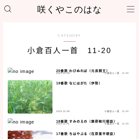
咲くやこのはな
MENU
CATEGORY
ホーム
小倉百人一首 11-20
プライバシーポリシー
20番歌 わびぬれば（元良親王）
2019.12.08
小倉百人一首 11-20
サイトマップ
19番歌 なにはがた（伊勢）
自己紹介＆プロフィール
2019.12.08
小倉百人一首 11-20
18番歌 すみのえの（藤原敏行朝臣）
2019.11.25
小倉百人一首 11-20
17番歌 ちはやぶる（在原業平朝臣）