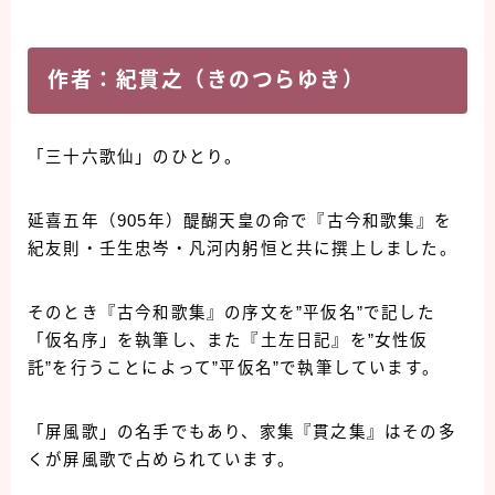
作者：紀貫之（きのつらゆき）
「三十六歌仙」のひとり。
延喜五年（905年）醍醐天皇の命で『古今和歌集』を
紀友則・壬生忠岑・凡河内躬恒と共に撰上しました。
そのとき『古今和歌集』の序文を”平仮名”で記した
「仮名序」を執筆し、また『土左日記』を”女性仮
託”を行うことによって”平仮名”で執筆しています。
「屏風歌」の名手でもあり、家集『貫之集』はその多
くが屏風歌で占められています。