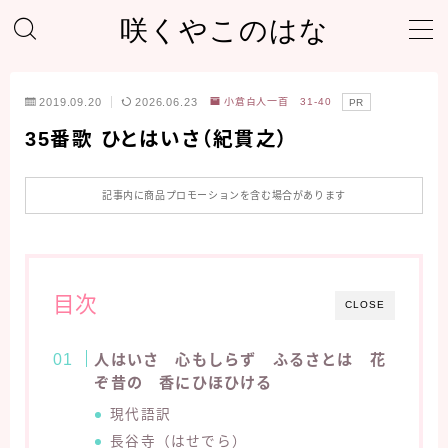
咲くやこのはな
MENU
2019.09.20
2026.06.23
小倉百人一首 31-40
PR
ホーム
35番歌 ひとはいさ（紀貫之）
プライバシーポリシー
記事内に商品プロモーションを含む場合があります
サイトマップ
目次
自己紹介＆プロフィール
CLOSE
人はいさ 心もしらず ふるさとは 花
ぞ昔の 香にひほひける
現代語訳
長谷寺（はせでら）