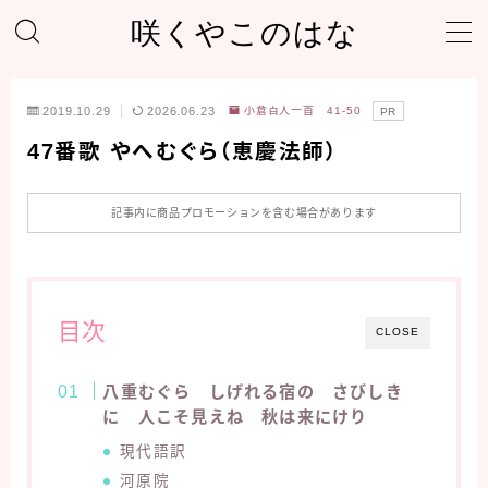
咲くやこのはな
MENU
2019.10.29
2026.06.23
小倉百人一首 41-50
PR
ホーム
47番歌 やへむぐら（恵慶法師）
プライバシーポリシー
記事内に商品プロモーションを含む場合があります
サイトマップ
目次
自己紹介＆プロフィール
CLOSE
八重むぐら しげれる宿の さびしき
に 人こそ見えね 秋は来にけり
現代語訳
河原院