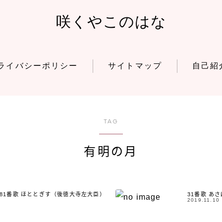
咲くやこのはな
ライバシーポリシー
サイトマップ
自己紹
TAG
有明の月
81番歌 ほととぎす（後徳大寺左大臣）
31番歌 あ
2019.11.10