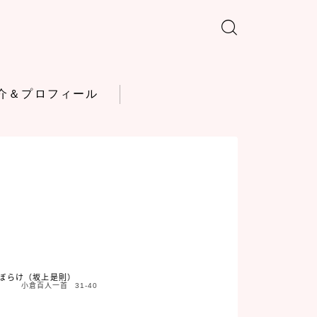
介＆プロフィール
さぼらけ（坂上是則）
小倉百人一首 31-40